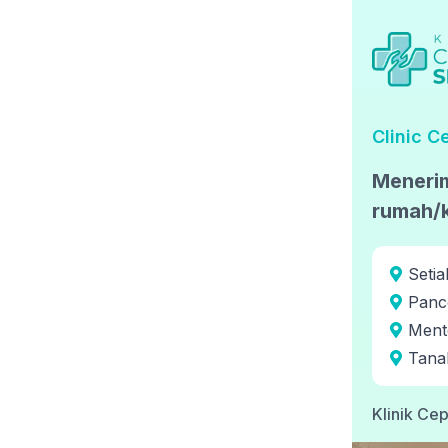
Clinic C
Menerim
rumah/k
Setia
Panc
Ment
Tana
Klinik Cep