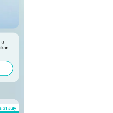
ng
ikan
 31 July