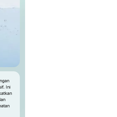
engan
f. Ini
katkan
dan
hatan