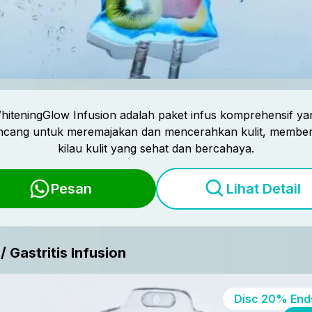
hiteningGlow Infusion adalah paket infus komprehensif ya
ancang untuk meremajakan dan mencerahkan kulit, member
kilau kulit yang sehat dan bercahaya.
Pesan
Lihat Detail
/ Gastritis Infusion
Disc
20%
Ends