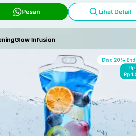
Pesan
Lihat Detail
eningGlow Infusion
Disc
20%
Ends
Rp 
Rp 1