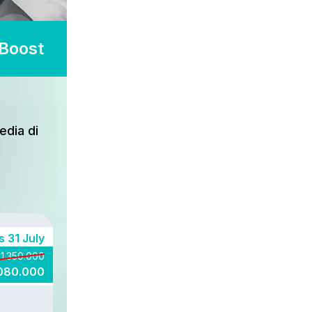
Boost
edia di
 31 July
 1.350.000
.080.000