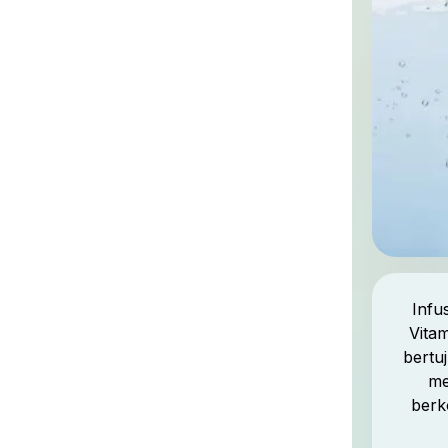
Infu
Vitam
bertu
me
berk