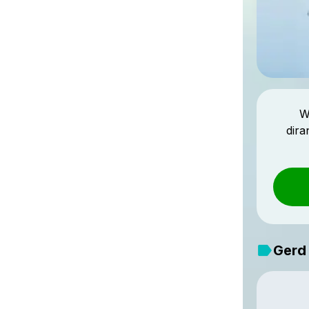
W
dir
Gerd 