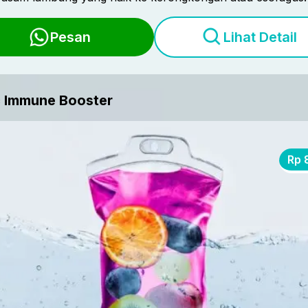
Pesan
Lihat Detail
c Immune Booster
Rp 