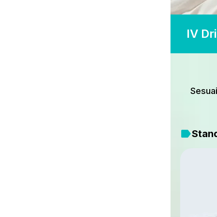
IV Dr
Sesuai
Stan