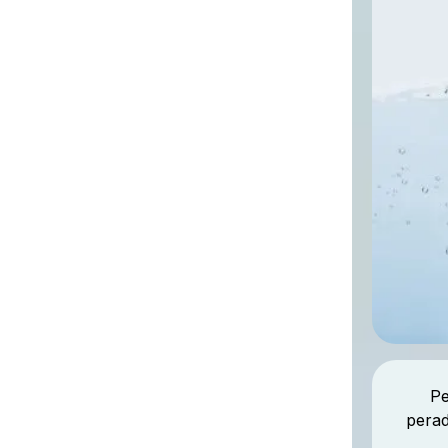
Pe
perad