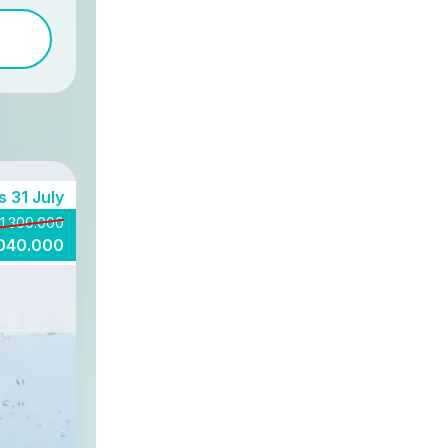
 31 July
1.300.000
.040.000