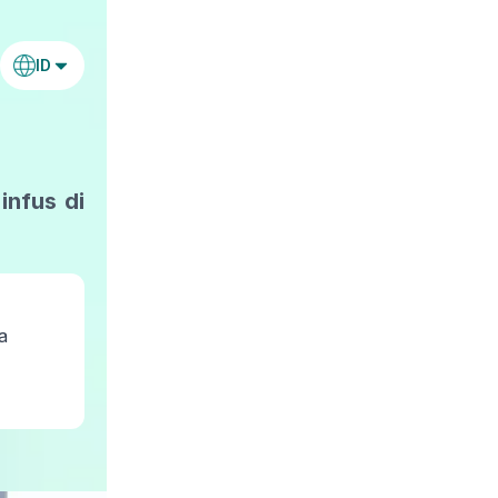
ID
infus di
a