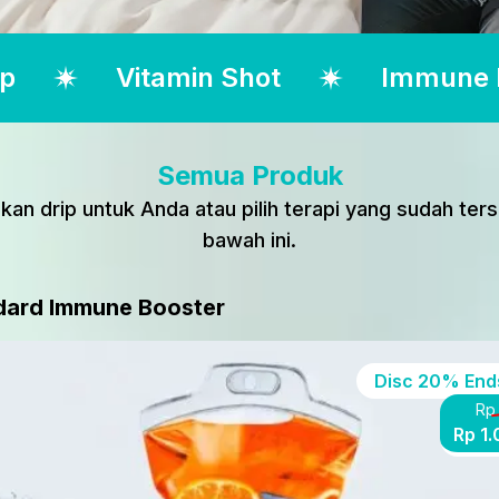
ip
Vitamin Shot
Immune 
Semua Produk
kan drip untuk Anda atau pilih terapi yang sudah ters
bawah ini.
dard Immune Booster
Disc
20%
Ends
Rp
Rp 1